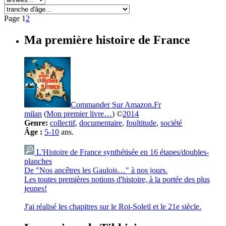
Page
1
2
Ma première histoire de France
Commander Sur Amazon.Fr
milan
(
Mon premier livre…
) ©
2014
Genre:
collectif
,
documentaire
,
foultitude
,
société
Âge :
5-10
ans.
L'Histoire de France synthétisée en 16 étapes/doubles-
planches
De "Nos ancêtres les Gaulois…" à nos jours.
Les toutes premières notions d'histoire, à la portée des plus
jeunes!
J'ai réalisé les chapitres sur le Roi-Soleil et le 21e siècle.