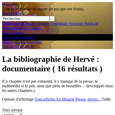
bouquins
…de la lecture sur du papier (et pas que sur écran).
Hervé
Flores
Bibliographie
Bande dessinée
Foultitude
Vectoriel
Publicité
Programmation
Contact
Hervé Flores
27 avenue Germaine
06800 - Cagnes-sur-Mer
Tél: 04 92 02 89 36
La bibliographie de Hervé
:
documentaire
( 16 résultats )
(Ce chapitre n'est pas exhaustif, il y manque de la presse, le
multimédia et la pub, ainsi que plein de broutilles… developpés dans
les autres chapitres.)
Options d'affichage
Tout afficher
En librairie
Presse, divers…
Taille
Trier suivant