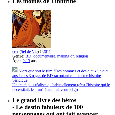
Les moines de Tibhirine
crer
(
Sel de Vie
) ©
2011
Genre:
BD
,
documentaire
,
making of
,
religion
Âge :
9-13
ans.
Alors que sort le film "Des hommes et des dieux", voici
aussi mes 3 pages de BD racontant cette même histoire
véridique.
Un traité plus réaliste qu'habituellement (c'est l'histoire qui le
nécessitait, le "fun" étant mal venu ici ;))
Le grand livre des héros
- Le destin fabuleux de 100
personnages qui ont fait avancer