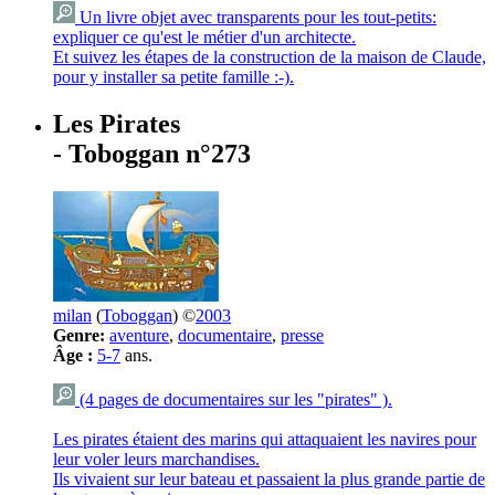
Un livre objet avec transparents pour les tout-petits:
expliquer ce qu'est le métier d'un architecte.
Et suivez les étapes de la construction de la maison de Claude,
pour y installer sa petite famille :-).
Les Pirates
- Toboggan n°273
milan
(
Toboggan
) ©
2003
Genre:
aventure
,
documentaire
,
presse
Âge :
5-7
ans.
(4 pages de documentaires sur les "pirates" ).
Les pirates étaient des marins qui attaquaient les navires pour
leur voler leurs marchandises.
Ils vivaient sur leur bateau et passaient la plus grande partie de