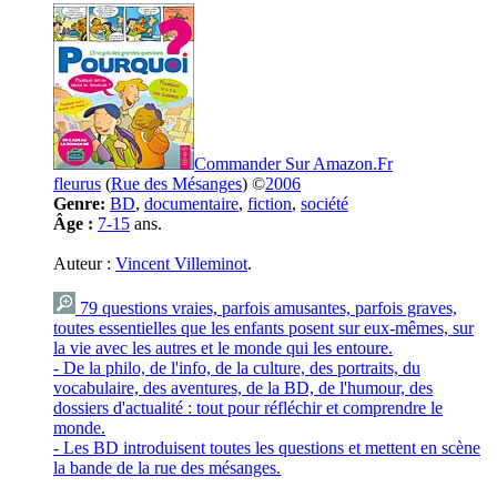
Commander Sur Amazon.Fr
fleurus
(
Rue des Mésanges
) ©
2006
Genre:
BD
,
documentaire
,
fiction
,
société
Âge :
7-15
ans.
Auteur :
Vincent Villeminot
.
79 questions vraies, parfois amusantes, parfois graves,
toutes essentielles que les enfants posent sur eux-mêmes, sur
la vie avec les autres et le monde qui les entoure.
- De la philo, de l'info, de la culture, des portraits, du
vocabulaire, des aventures, de la BD, de l'humour, des
dossiers d'actualité : tout pour réfléchir et comprendre le
monde.
- Les BD introduisent toutes les questions et mettent en scène
la bande de la rue des mésanges.