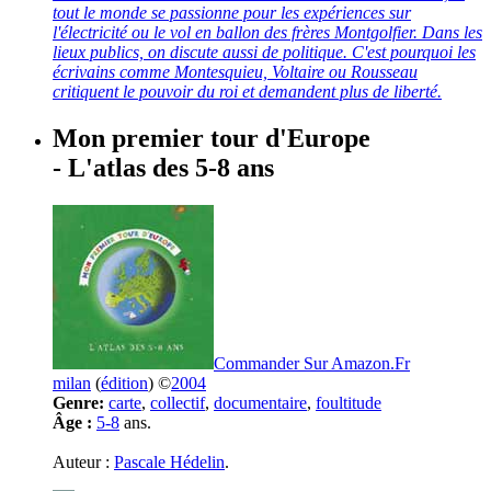
tout le monde se passionne pour les expériences sur
l'électricité ou le vol en ballon des frères Montgolfier. Dans les
lieux publics, on discute aussi de politique. C'est pourquoi les
écrivains comme Montesquieu, Voltaire ou Rousseau
critiquent le pouvoir du roi et demandent plus de liberté.
Mon premier tour d'Europe
- L'atlas des 5-8 ans
Commander Sur Amazon.Fr
milan
(
édition
) ©
2004
Genre:
carte
,
collectif
,
documentaire
,
foultitude
Âge :
5-8
ans.
Auteur :
Pascale Hédelin
.