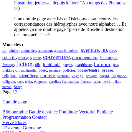
illustration jeunesse, depuis le livre
"Au temps des Pharaons"
;-))
Une double page avec Isis et Osiris, avec -au centre- les
correspondances des hiéroglyphes avec notre alphabet. …Et
appelez-ça une double page "pierre de Rosette à destination
des tous-petits" :-D
Mots clés :
aventure
,
,
,
,
,
,
,
,
3d
BD
adultes
animalier
animation
appareils mobiles
carte
couverture
,
,
,
,
,
,
documentaire
collectif
fantastique
coloriage
conte
fiction
humour
,
,
,
,
,
,
,
,
foultitude
graphisme
jeu
fantasy
fille
garçon
,
,
,
,
,
,
,
objet
presse
policier
poésie/tendre
making of
multimedia
peinture
société
religion
,
,
,
,
,
,
,
,
scientifique
vectoriel
voyage
écologie
bayard
Braglonne
,
,
,
,
,
,
,
,
,
,
calligram
crer
edifa
epigones
eyrolles
flammarion
fleurus
hatier
hervé
milan
,
nathan
Snaep
Page
1
2
Haut de page
Bibliographie
Bande dessinée
Foultitude
Vectoriel
Publicité
Programmation
Contact
Hervé Flores
27 avenue Germaine