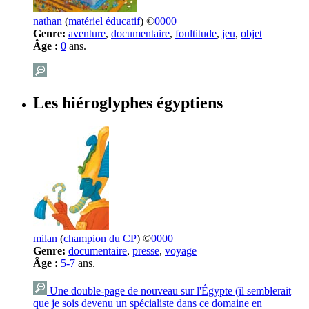
nathan
(
matériel éducatif
) ©
0000
Genre:
aventure
,
documentaire
,
foultitude
,
jeu
,
objet
Âge :
0
ans.
Les hiéroglyphes égyptiens
milan
(
champion du CP
) ©
0000
Genre:
documentaire
,
presse
,
voyage
Âge :
5-7
ans.
Une double-page de nouveau sur l'Égypte (il semblerait
que je sois devenu un spécialiste dans ce domaine en