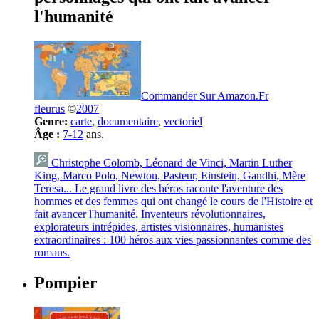
l'humanité
Commander Sur Amazon.Fr
fleurus
©
2007
Genre:
carte
,
documentaire
,
vectoriel
Âge :
7-12
ans.
Christophe Colomb, Léonard de Vinci, Martin Luther
King, Marco Polo, Newton, Pasteur, Einstein, Gandhi, Mère
Teresa... Le grand livre des héros raconte l'aventure des
hommes et des femmes qui ont changé le cours de l'Histoire et
fait avancer l'humanité. Inventeurs révolutionnaires,
explorateurs intrépides, artistes visionnaires, humanistes
extraordinaires : 100 héros aux vies passionnantes comme des
romans.
Pompier