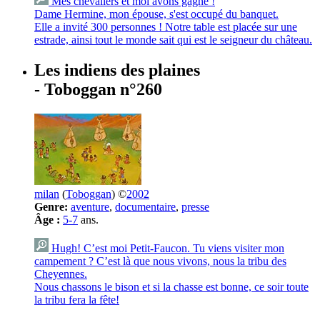
Mes chevaliers et moi avons gagné !
Dame Hermine, mon épouse, s'est occupé du banquet.
Elle a invité 300 personnes ! Notre table est placée sur une
estrade, ainsi tout le monde sait qui est le seigneur du château.
Les indiens des plaines
- Toboggan n°260
milan
(
Toboggan
) ©
2002
Genre:
aventure
,
documentaire
,
presse
Âge :
5-7
ans.
Hugh! C’est moi Petit-Faucon. Tu viens visiter mon
campement ? C’est là que nous vivons, nous la tribu des
Cheyennes.
Nous chassons le bison et si la chasse est bonne, ce soir toute
la tribu fera la fête!