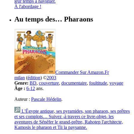
leur temps à naviguer.
À l'abordage !
Au temps des… Pharaons
Commander Sur Amazon.Fr
milan
(
édition
) ©
2003
Genre:
BD
,
couverture
,
documentaire
,
foultitude
,
voyage
Âge :
6-12
ans.
Auteur :
Pascale Hédelin
.
L'Égypte antique, ses pyramides, son pharaon, ses prêtres
et ses complots… Suivez -à travers ce livre-objet- les
aventures de Sénéfer le grand-prêtre, Rahotep l'architecte,
Kamosis le pharaon et Tii la paysanne.