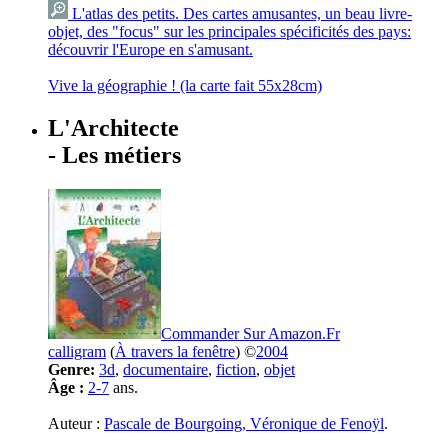
L'atlas des petits. Des cartes amusantes, un beau livre-
objet, des "focus" sur les principales spécificités des pays:
découvrir l'Europe en s'amusant.
Vive la géographie ! (la carte fait 55x28cm)
L'Architecte
- Les métiers
Commander Sur Amazon.Fr
calligram
(
À travers la fenêtre
) ©
2004
Genre:
3d
,
documentaire
,
fiction
,
objet
Âge :
2-7
ans.
Auteur :
Pascale de Bourgoing, Véronique de Fenoÿl
.