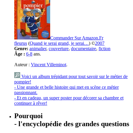
Commander Sur Amazon.Fr
fleurus
(
Quand je serai grand, je serai…
) ©
2007
Genre:
animalier
,
couverture
,
documentaire
,
fiction
Âge :
6-8
ans.
Auteur :
Vincent Villeminot
.
Voici un album trépidant pour tout savoir sur le métier de
pompier!
- Une grande et belle histoire qui met en scène ce métier
passionnant.
- Et en cadeau, un super poster pour décorer sa chambre et
continuer à rêver!
Pourquoi
- l'encyclopédie des grandes questions