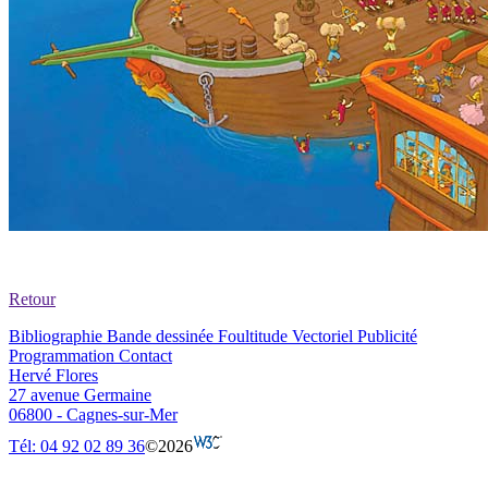
Retour
Bibliographie
Bande dessinée
Foultitude
Vectoriel
Publicité
Programmation
Contact
Hervé Flores
27 avenue Germaine
06800 - Cagnes-sur-Mer
Tél: 04 92 02 89 36
©2026