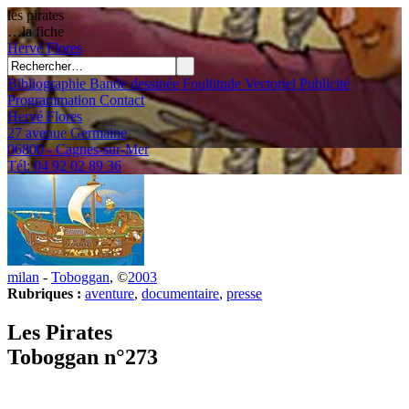
les pirates
…la fiche
Hervé
Flores
Bibliographie
Bande dessinée
Foultitude
Vectoriel
Publicité
Programmation
Contact
Hervé Flores
27 avenue Germaine
06800 - Cagnes-sur-Mer
Tél: 04 92 02 89 36
milan
-
Toboggan
, ©
2003
Rubriques :
aventure
,
documentaire
,
presse
Les Pirates
Toboggan n°273