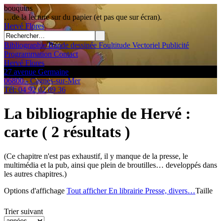
bouquins
…de la lecture sur du papier (et pas que sur écran).
Hervé
Flores
Bibliographie
Bande dessinée
Foultitude
Vectoriel
Publicité
Programmation
Contact
Hervé Flores
27 avenue Germaine
06800 - Cagnes-sur-Mer
Tél: 04 92 02 89 36
La bibliographie de Hervé
:
carte
( 2 résultats )
(Ce chapitre n'est pas exhaustif, il y manque de la presse, le
multimédia et la pub, ainsi que plein de broutilles… developpés dans
les autres chapitres.)
Options d'affichage
Tout afficher
En librairie
Presse, divers…
Taille
Trier suivant