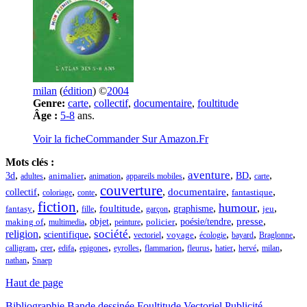
milan
(
édition
) ©
2004
Genre:
carte
,
collectif
,
documentaire
,
foultitude
Âge :
5-8
ans.
Voir la fiche
Commander Sur Amazon.Fr
Mots clés :
aventure
,
,
,
,
,
,
,
,
3d
BD
adultes
animalier
animation
appareils mobiles
carte
couverture
,
,
,
,
,
,
documentaire
collectif
fantastique
coloriage
conte
fiction
humour
,
,
,
,
,
,
,
,
foultitude
graphisme
jeu
fantasy
fille
garçon
,
,
,
,
,
,
,
objet
presse
policier
poésie/tendre
making of
multimedia
peinture
société
religion
,
,
,
,
,
,
,
,
scientifique
vectoriel
voyage
écologie
bayard
Braglonne
,
,
,
,
,
,
,
,
,
,
calligram
crer
edifa
epigones
eyrolles
flammarion
fleurus
hatier
hervé
milan
,
nathan
Snaep
Haut de page
Bibliographie
Bande dessinée
Foultitude
Vectoriel
Publicité