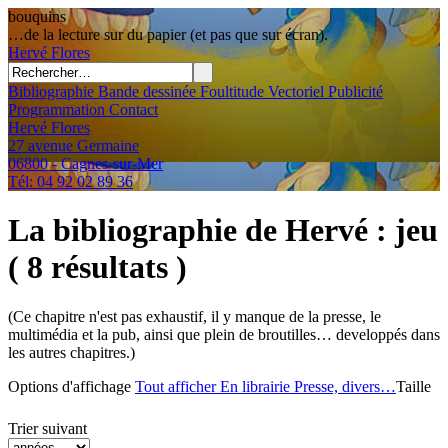
bouquins
…de la lecture sur du papier (et pas que sur écran).
Hervé
Flores
Bibliographie
Bande dessinée
Foultitude
Vectoriel
Publicité
Programmation
Contact
Hervé Flores
27 avenue Germaine
06800 - Cagnes-sur-Mer
Tél: 04 92 02 89 36
La bibliographie de Hervé
: jeu
( 8 résultats )
(Ce chapitre n'est pas exhaustif, il y manque de la presse, le
multimédia et la pub, ainsi que plein de broutilles… developpés dans
les autres chapitres.)
Options d'affichage
Tout afficher
En librairie
Presse, divers…
Taille
Trier suivant