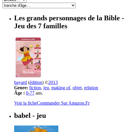
Les grands personnages de la Bible
-
Jeu des 7 familles
bayard
(
édition
) ©
2013
Genre:
fiction
,
jeu
,
making of
,
objet
,
religion
Âge :
0-77
ans.
Voir la fiche
Commander Sur Amazon.Fr
babel
- jeu