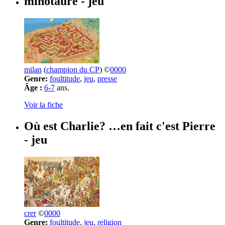
minotaure
- jeu
milan
(
champion du CP
) ©
0000
Genre:
foultitude
,
jeu
,
presse
Âge :
6-7
ans.
Voir la fiche
Où est Charlie? …en fait c'est Pierre
- jeu
crer
©
0000
Genre:
foultitude
,
jeu
,
religion