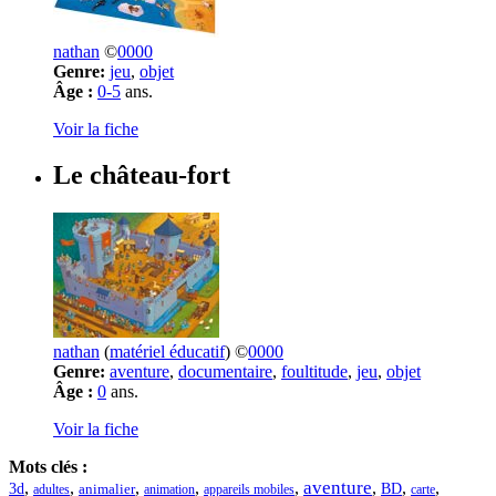
nathan
©
0000
Genre:
jeu
,
objet
Âge :
0-5
ans.
Voir la fiche
Le château-fort
nathan
(
matériel éducatif
) ©
0000
Genre:
aventure
,
documentaire
,
foultitude
,
jeu
,
objet
Âge :
0
ans.
Voir la fiche
Mots clés :
aventure
,
,
,
,
,
,
,
,
3d
BD
adultes
animalier
animation
appareils mobiles
carte