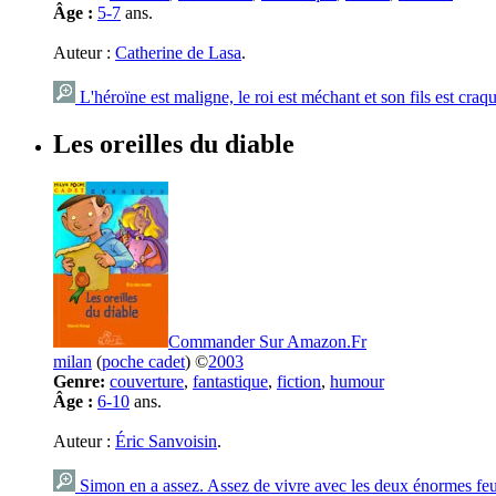
Âge :
5-7
ans.
Auteur :
Catherine de Lasa
.
L'héroïne est maligne, le roi est méchant et son fils est craqu
Les oreilles du diable
Commander Sur Amazon.Fr
milan
(
poche cadet
) ©
2003
Genre:
couverture
,
fantastique
,
fiction
,
humour
Âge :
6-10
ans.
Auteur :
Éric Sanvoisin
.
Simon en a assez. Assez de vivre avec les deux énormes feuil