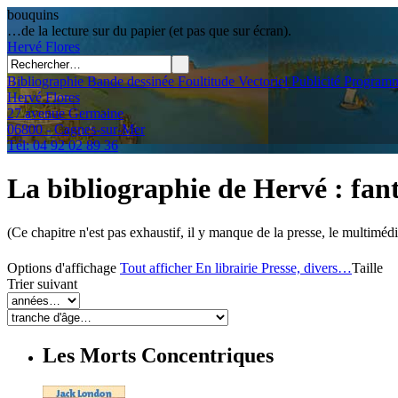
bouquins
…de la lecture sur du papier (et pas que sur écran).
Hervé
Flores
Bibliographie
Bande dessinée
Foultitude
Vectoriel
Publicité
Programm
Hervé Flores
27 avenue Germaine
06800 - Cagnes-sur-Mer
Tél: 04 92 02 89 36
La bibliographie de Hervé
: fan
(Ce chapitre n'est pas exhaustif, il y manque de la presse, le multimédi
Options d'affichage
Tout afficher
En librairie
Presse, divers…
Taille
Trier suivant
Les Morts Concentriques