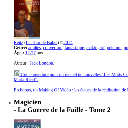
Reitz
(
La Tour de Babel
) ©
2014
Genre:
adultes
,
couverture
,
fantastique
,
making of
,
peinture
,
po
Âge :
12-77
ans.
Auteur :
Jack London
.
Une couverture pour un recueil de nouvelles "Les Morts Con
Maria Ricci".
En bonus, un Making Of Vidéo : les étapes de la réalisation de 
Magicien
- La Guerre de la Faille - Tome 2