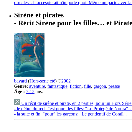
ormales". Il accespterait n'importe quoi. Même un pacte avec la 
Sirène et pirates
- Récit Sirène pour les filles… et Pirat
bayard
(
Hors-série été
) ©
2002
Genre:
aventure
,
fantastique
,
fiction
,
fille
,
garçon
,
presse
Âge :
7-12
ans.
Un récit de sirène et pirate, en 2 parties, pour un Hors-Série
- le début du récit "est pour" les filles: "Le Protégé de Noora"
- la suite et fin, "pour" les garçons: "Le pendentif de Corail".