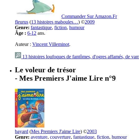
Commander Sur Amazon.Fr
fleurus
(
13 histoires maboules…
) ©
2009
Genre:
fantastique
,
fiction
,
humour
Âge :
6-12
ans.
Auteur :
Vincent Villeminot
.
13 histoires loufoques de fantômes, d'ogres affamés, de vam
Le voleur de trésor
- Mes Premiers J'aime Lire n°9
bayard
(
Mes Premiers J'aime Lire
) ©
2003
Genre:
aventure
,
couverture
,
fantastique
,
fiction
,
humour