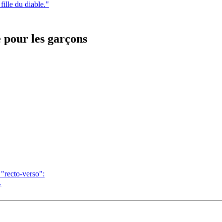
fille du diable."
e pour les garçons
 "recto-verso":
…