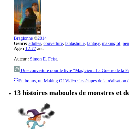
Braglonne
©
2014
Genre:
adultes
,
couverture
,
fantastique
,
fantasy
,
making of
,
pei
Âge :
12-77
ans.
Auteur :
Simon E. Feist
.
Une couverture pour le livre "Magicien : La Guerre de la Fa
En bonus, un Making Of Vidéo : les étapes de la réalisation d
13 histoires maboules de monstres et 