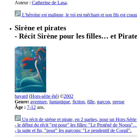
Auteur :
Catherine de Lasa
.
L'héroïne est maligne, le roi est méchant et son fils est craqu
Sirène et pirates
- Récit Sirène pour les filles… et Pirat
bayard
(
Hors-série été
) ©
2002
Genre:
aventure
,
fantastique
,
fiction
,
fille
,
garçon
,
presse
Âge :
7-12
ans.
Un récit de sirène et pirate, en 2 parties, pour un Hors-Série
- le début du récit "est pour" les filles: "Le Protégé de Noora"
- la suite et fin, "pour" les garçons: "Le pendentif de Corail".