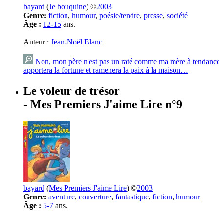
bayard
(
Je bouquine
) ©
2003
Genre:
fiction
,
humour
,
poésie/tendre
,
presse
,
société
Âge :
12-15
ans.
Auteur :
Jean-Noël Blanc
.
Non, mon père n'est pas un raté comme ma mère à tendance à l
apportera la fortune et ramenera la paix à la maison…
Le voleur de trésor
- Mes Premiers J'aime Lire n°9
bayard
(
Mes Premiers J'aime Lire
) ©
2003
Genre:
aventure
,
couverture
,
fantastique
,
fiction
,
humour
Âge :
5-7
ans.