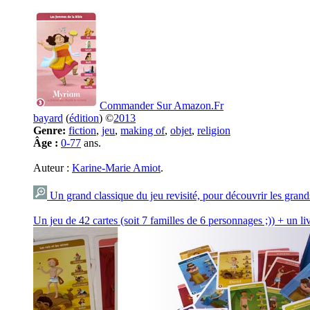
Commander Sur Amazon.Fr
bayard
(
édition
) ©
2013
Genre:
fiction
,
jeu
,
making of
,
objet
,
religion
Âge :
0-77
ans.
Auteur :
Karine-Marie Amiot
.
Un grand classique du jeu revisité, pour découvrir les gran
Un jeu de 42 cartes (soit 7 familles de 6 personnages ;)) + un li