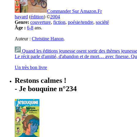
Commander Sur Amazon.Fr
bayard
(
édition
) ©
2004
Genre:
couverture
,
fiction
,
poésie/tendre
,
société
Âge :
6-8
ans.
Auteur :
Christine Hanon
.
Quand les éditions jeunesse osent sortir des thèmes jeunesse
Le récit parle d'amitié, d'abandon et de mort… avec finesse. Qui
Un très bon livre
Restons calmes !
- Je bouquine n°234