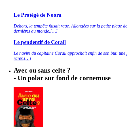
Le Protégé de Noora
Dehors, la tempête faisait rage. Allongées sur la petite plage d
dernières au monde.[…]
Le pendentif de Corail
Le navire du capitaine Corail approchait enfin de son but: une 
rares.[…]
Avec ou sans celte ?
- Un polar sur fond de cornemuse