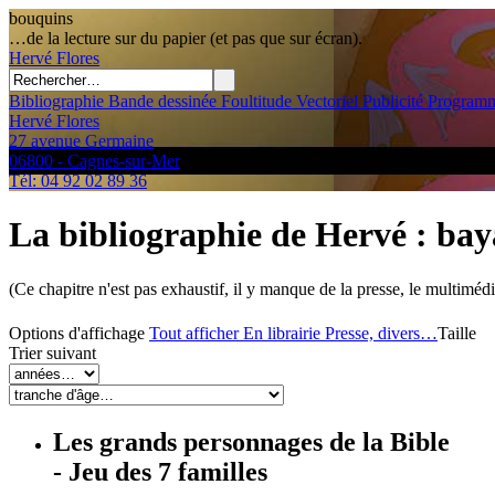
bouquins
…de la lecture sur du papier (et pas que sur écran).
Hervé
Flores
Bibliographie
Bande dessinée
Foultitude
Vectoriel
Publicité
Programm
Hervé Flores
27 avenue Germaine
06800 - Cagnes-sur-Mer
Tél: 04 92 02 89 36
La bibliographie de Hervé
: ba
(Ce chapitre n'est pas exhaustif, il y manque de la presse, le multimédi
Options d'affichage
Tout afficher
En librairie
Presse, divers…
Taille
Trier suivant
Les grands personnages de la Bible
- Jeu des 7 familles