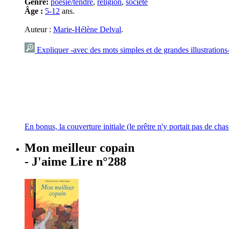
Genre:
poésie/tendre
,
religion
,
société
Âge :
5-12
ans.
Auteur :
Marie-Hélène Delval
.
Expliquer -avec des mots simples et de grandes illustrations-
En bonus, la couverture initiale (le prêtre n'y portait pas de cha
Mon meilleur copain
- J'aime Lire n°288