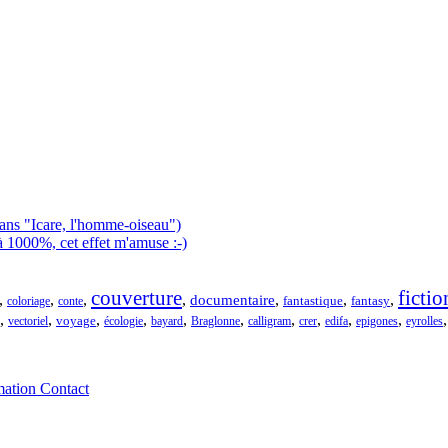
ns "Icare, l'homme-oiseau")
à 1000%, cet effet m'amuse :-)
couverture
fictio
,
,
,
,
,
,
,
documentaire
fantastique
coloriage
conte
fantasy
,
,
,
,
,
,
,
,
,
,
vectoriel
voyage
écologie
bayard
Braglonne
calligram
crer
edifa
epigones
eyrolles
ation
Contact