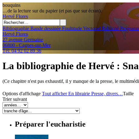
bouquins
…de la lecture sur du papier (et pas que sur écran).
Hervé
Flores
Bibliographie
Bande dessinée
Foultitude
Vectoriel
Publicité
Programm
Hervé Flores
27 avenue Germaine
06800 - Cagnes-sur-Mer
Tél: 04 92 02 89 36
La bibliographie de Hervé
: Sn
(Ce chapitre n'est pas exhaustif, il y manque de la presse, le multimédi
Options d'affichage
Tout afficher
En librairie
Presse, divers…
Taille
Trier suivant
Préparer l'eucharistie