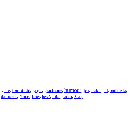
n
humour
,
,
,
,
,
,
,
,
,
foultitude
graphisme
jeu
fille
garçon
making of
multimedia
,
,
,
,
,
,
,
flammarion
fleurus
hatier
hervé
milan
nathan
Snaep