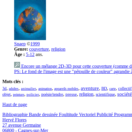
Snaep
©
1999
Genre:
couverture
,
religion
Âge :
5-12
ans.
Encore un mélange 2D-3D pour cette couverture (comme da
PS: Le fond de l'image est une "pétouille de couleur" agrandie 
Mots clés :
aventure
,
,
,
,
,
,
,
,
3d
BD
collectif
adultes
animalier
animation
appareils mobiles
carte
société
,
,
,
,
,
religion
,
,
objet
presse
policier
poésie/tendre
scientifique
peinture
Haut de page
Bibliographie
Bande dessinée
Foultitude
Vectoriel
Publicité
Programm
Hervé Flores
27 avenue Germaine
06800 - Cagnes-sur-Mer