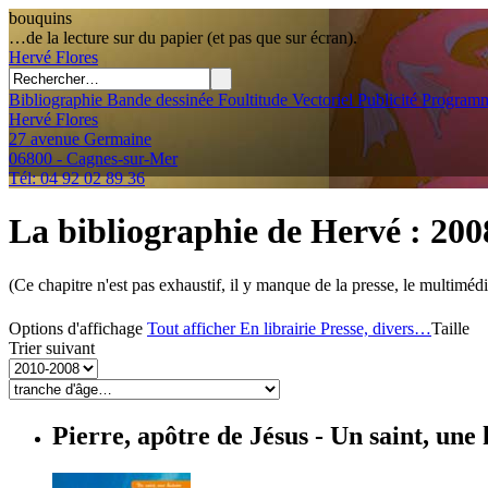
bouquins
…de la lecture sur du papier (et pas que sur écran).
Hervé
Flores
Bibliographie
Bande dessinée
Foultitude
Vectoriel
Publicité
Programm
Hervé Flores
27 avenue Germaine
06800 - Cagnes-sur-Mer
Tél: 04 92 02 89 36
La bibliographie de Hervé
: 20
(Ce chapitre n'est pas exhaustif, il y manque de la presse, le multimédi
Options d'affichage
Tout afficher
En librairie
Presse, divers…
Taille
Trier suivant
Pierre, apôtre de Jésus
- Un saint, une 