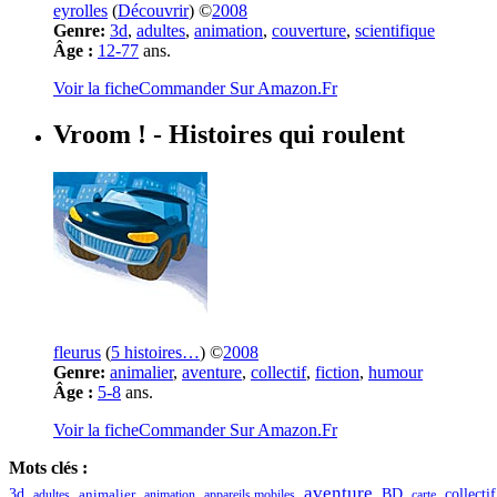
eyrolles
(
Découvrir
) ©
2008
Genre:
3d
,
adultes
,
animation
,
couverture
,
scientifique
Âge :
12-77
ans.
Voir la fiche
Commander Sur Amazon.Fr
Vroom !
- Histoires qui roulent
fleurus
(
5 histoires…
) ©
2008
Genre:
animalier
,
aventure
,
collectif
,
fiction
,
humour
Âge :
5-8
ans.
Voir la fiche
Commander Sur Amazon.Fr
Mots clés :
aventure
,
,
,
,
,
,
,
,
3d
BD
collectif
adultes
animalier
animation
appareils mobiles
carte