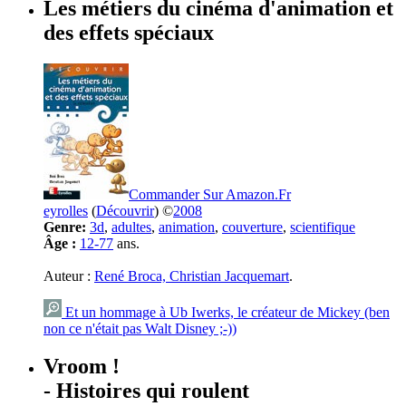
Les métiers du cinéma d'animation et
des effets spéciaux
Commander Sur Amazon.Fr
eyrolles
(
Découvrir
) ©
2008
Genre:
3d
,
adultes
,
animation
,
couverture
,
scientifique
Âge :
12-77
ans.
Auteur :
René Broca, Christian Jacquemart
.
Et un hommage à Ub Iwerks, le créateur de Mickey (ben
non ce n'était pas Walt Disney ;-))
Vroom !
- Histoires qui roulent