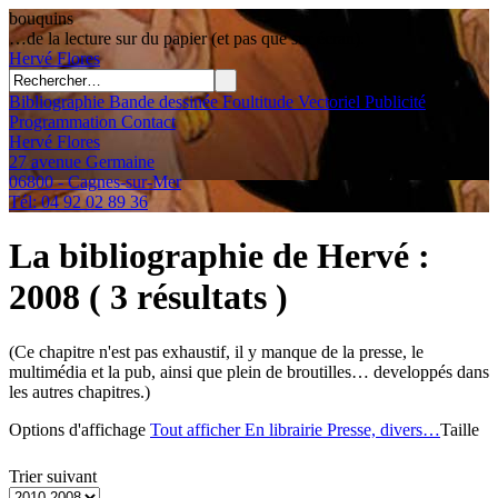
bouquins
…de la lecture sur du papier (et pas que sur écran).
Hervé
Flores
Bibliographie
Bande dessinée
Foultitude
Vectoriel
Publicité
Programmation
Contact
Hervé Flores
27 avenue Germaine
06800 - Cagnes-sur-Mer
Tél: 04 92 02 89 36
La bibliographie de Hervé
:
2008
( 3 résultats )
(Ce chapitre n'est pas exhaustif, il y manque de la presse, le
multimédia et la pub, ainsi que plein de broutilles… developpés dans
les autres chapitres.)
Options d'affichage
Tout afficher
En librairie
Presse, divers…
Taille
Trier suivant