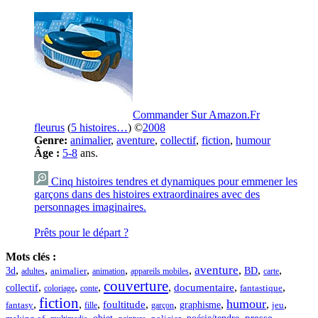
Commander Sur Amazon.Fr
fleurus
(
5 histoires…
) ©
2008
Genre:
animalier
,
aventure
,
collectif
,
fiction
,
humour
Âge :
5-8
ans.
Cinq histoires tendres et dynamiques pour emmener les
garçons dans des histoires extraordinaires avec des
personnages imaginaires.
Prêts pour le départ ?
Mots clés :
aventure
,
,
,
,
,
,
,
,
3d
BD
adultes
animalier
animation
appareils mobiles
carte
couverture
,
,
,
,
,
,
documentaire
collectif
fantastique
coloriage
conte
fiction
humour
,
,
,
,
,
,
,
,
foultitude
graphisme
jeu
fantasy
fille
garçon
,
,
,
,
,
,
,