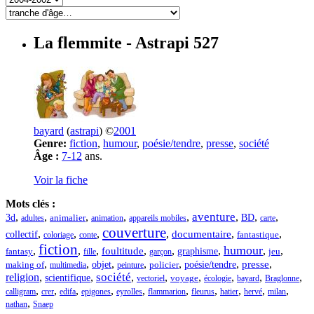
La flemmite
- Astrapi 527
bayard
(
astrapi
) ©
2001
Genre:
fiction
,
humour
,
poésie/tendre
,
presse
,
société
Âge :
7-12
ans.
Voir la fiche
Mots clés :
aventure
,
,
,
,
,
,
,
,
3d
BD
adultes
animalier
animation
appareils mobiles
carte
couverture
,
,
,
,
,
,
documentaire
collectif
fantastique
coloriage
conte
fiction
humour
,
,
,
,
,
,
,
,
foultitude
graphisme
jeu
fantasy
fille
garçon
,
,
,
,
,
,
,
objet
presse
policier
poésie/tendre
making of
multimedia
peinture
société
religion
,
,
,
,
,
,
,
,
scientifique
vectoriel
voyage
écologie
bayard
Braglonne
,
,
,
,
,
,
,
,
,
,
calligram
crer
edifa
epigones
eyrolles
flammarion
fleurus
hatier
hervé
milan
,
nathan
Snaep