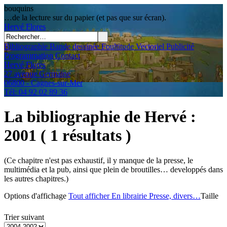
bouquins
…de la lecture sur du papier (et pas que sur écran).
Hervé
Flores
Bibliographie
Bande dessinée
Foultitude
Vectoriel
Publicité
Programmation
Contact
Hervé Flores
27 avenue Germaine
06800 - Cagnes-sur-Mer
Tél: 04 92 02 89 36
La bibliographie de Hervé
:
2001
( 1 résultats )
(Ce chapitre n'est pas exhaustif, il y manque de la presse, le
multimédia et la pub, ainsi que plein de broutilles… developpés dans
les autres chapitres.)
Options d'affichage
Tout afficher
En librairie
Presse, divers…
Taille
Trier suivant