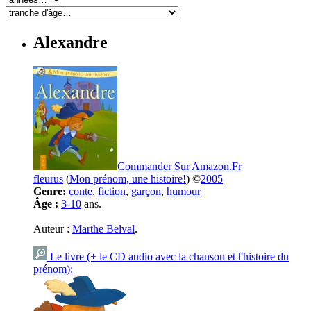
Alexandre
Commander Sur Amazon.Fr
fleurus
(
Mon prénom, une histoire!
) ©
2005
Genre:
conte
,
fiction
,
garçon
,
humour
Âge :
3-10
ans.
Auteur :
Marthe Belval
.
Le livre (+ le CD audio avec la chanson et l'histoire du
prénom):