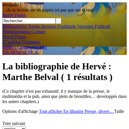
bouquins
…de la lecture sur du papier (et pas que sur écran).
Hervé
Flores
Bibliographie
Bande dessinée
Foultitude
Vectoriel
Publicité
Programmation
Contact
Hervé Flores
27 avenue Germaine
06800 - Cagnes-sur-Mer
Tél: 04 92 02 89 36
La bibliographie de Hervé
:
Marthe Belval
( 1 résultats )
(Ce chapitre n'est pas exhaustif, il y manque de la presse, le
multimédia et la pub, ainsi que plein de broutilles… developpés dans
les autres chapitres.)
Options d'affichage
Tout afficher
En librairie
Presse, divers…
Taille
Trier suivant