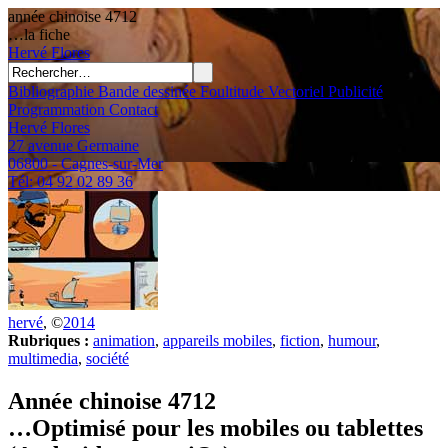
année chinoise 4712
…la fiche
Hervé
Flores
Bibliographie
Bande dessinée
Foultitude
Vectoriel
Publicité
Programmation
Contact
Hervé Flores
27 avenue Germaine
06800 - Cagnes-sur-Mer
Tél: 04 92 02 89 36
hervé
, ©
2014
Rubriques :
animation
,
appareils mobiles
,
fiction
,
humour
,
multimedia
,
société
Année chinoise 4712
…Optimisé pour les mobiles ou tablettes